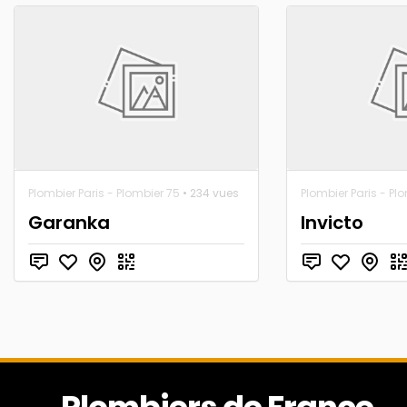
Plombier Paris - Plombier 75
• 234 vues
Plombier Paris - Pl
Garanka
Invicto