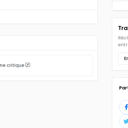
Tra
Récl
entr
E
une critique
Par