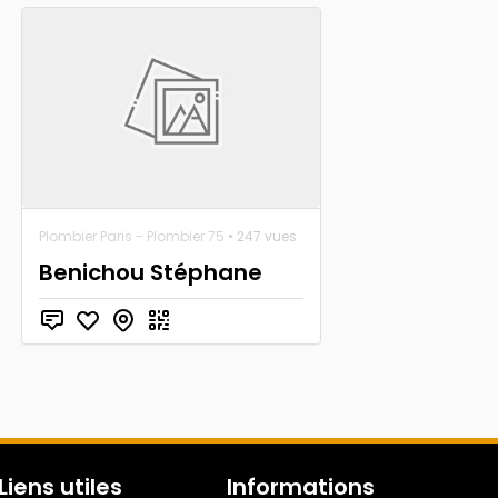
Plombier Paris - Plombier 75
• 247 vues
Benichou Stéphane
Liens utiles
Informations