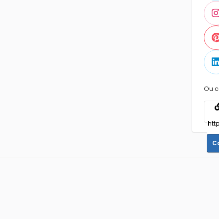
Ou c
C