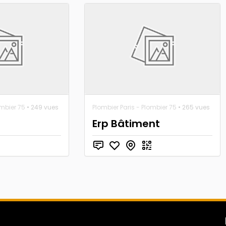
ombier 75
• 249 vues
Plombier Paris - Plombier 75
• 265 vues
Erp Bâtiment